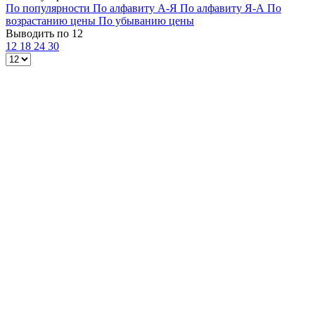
По популярности
По алфавиту А-Я
По алфавиту Я-А
По
возрастанию цены
По убыванию цены
Выводить по 12
12
18
24
30