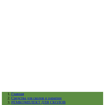
УХОД ЗА ШИНАМИ И ДИСКАМИ
КАТАЛОГ ПО НАЗНАЧЕНИЮ
29
АБРАЗИВЫ
АВТОЭМАЛИ
АНТИГРАВИЙ
АНТИКОРРОЗИЙНЫЕ МАТЕРИАЛЫ
АРМИРУЮЩИЕ
МАТЕРИАЛЫ
АЭРОЗОЛЬНЫЕ МАТЕРИАЛЫ
ВСПОМОГАТЕЛЬНЫЕ МАТЕРИАЛЫ
Ещё (22)
КАТАЛОГ ПО ПРОИЗВОДИТЕЛЮ
68
3М
A1
ANEST IWATA
APP
Arnezi
ARTON
ASTROhim
Ещё (61)
Главная
Средства для сколов и царапин
РЕМКОМПЛЕКТ ДЛЯ СКОЛОВ