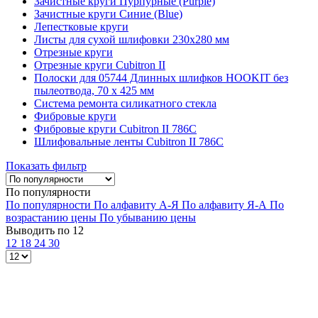
Зачистные круги Пурпурные (Purple)
Зачистные круги Синие (Blue)
Лепестковые круги
Листы для сухой шлифовки 230x280 мм
Отрезные круги
Отрезные круги Cubitron II
Полоски для 05744 Длинных шлифков HOOKIT без
пылеотвода, 70 x 425 мм
Система ремонта силикатного стекла
Фибровые круги
Фибровые круги Cubitron II 786C
Шлифовальные ленты Cubitron II 786C
Показать фильтр
По популярности
По популярности
По алфавиту А-Я
По алфавиту Я-А
По
возрастанию цены
По убыванию цены
Выводить по 12
12
18
24
30