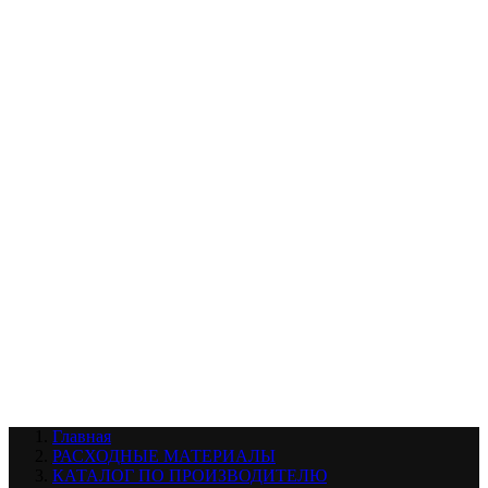
УХОД ЗА ШИНАМИ И ДИСКАМИ
КАТАЛОГ ПО НАЗНАЧЕНИЮ
29
АБРАЗИВЫ
АВТОЭМАЛИ
АНТИГРАВИЙ
АНТИКОРРОЗИЙНЫЕ МАТЕРИАЛЫ
АРМИРУЮЩИЕ
МАТЕРИАЛЫ
АЭРОЗОЛЬНЫЕ МАТЕРИАЛЫ
ВСПОМОГАТЕЛЬНЫЕ МАТЕРИАЛЫ
Ещё (22)
КАТАЛОГ ПО ПРОИЗВОДИТЕЛЮ
68
3М
A1
ANEST IWATA
APP
Arnezi
ARTON
ASTROhim
Ещё (61)
Главная
РАСХОДНЫЕ МАТЕРИАЛЫ
КАТАЛОГ ПО ПРОИЗВОДИТЕЛЮ