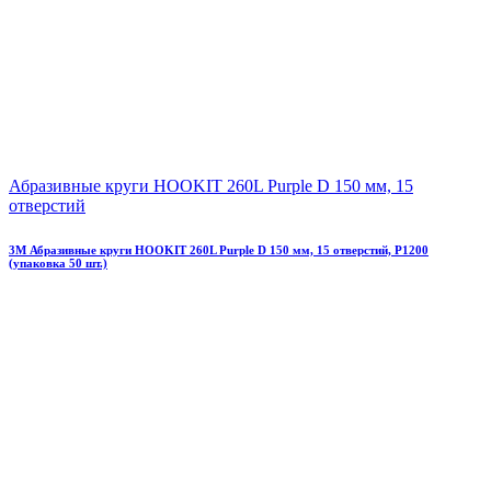
Абразивные круги HOOKIT 260L Purplе D 150 мм, 15
отверстий
3М Абразивные круги HOOKIT 260L Purplе D 150 мм, 15 отверстий, Р1200
(упаковка 50 шт.)