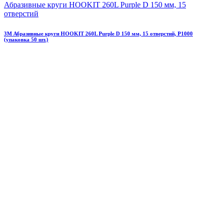
Абразивные круги HOOKIT 260L Purplе D 150 мм, 15
отверстий
3М Абразивные круги HOOKIT 260L Purplе D 150 мм, 15 отверстий, Р1000
(упаковка 50 шт.)