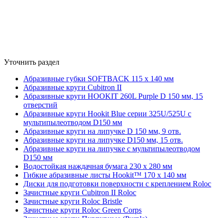
Уточнить раздел
Абразивные губки SOFTBACK 115 x 140 мм
Абразивные круги Cubitron II
Абразивные круги HOOKIT 260L Purplе D 150 мм, 15
отверстий
Абразивные круги Hookit Blue серии 325U/525U с
мультипылеотводом D150 мм
Абразивные круги на липучке D 150 мм, 9 отв.
Абразивные круги на липучке D150 мм, 15 отв.
Абразивные круги на липучке с мультипылеотводом
D150 мм
Водостойкая наждачная бумага 230 x 280 мм
Гибкие абразивные листы Hookit™ 170 x 140 мм
Диски для подготовки поверхности с креплением Roloc
Зачистные круги Cubitron II Roloc
Зачистные круги Roloc Bristle
Зачистные круги Roloc Green Corps