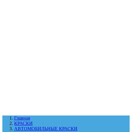
УХОД ЗА ШИНАМИ И ДИСКАМИ
КАТАЛОГ ПО НАЗНАЧЕНИЮ
29
АБРАЗИВЫ
АВТОЭМАЛИ
АНТИГРАВИЙ
АНТИКОРРОЗИЙНЫЕ МАТЕРИАЛЫ
АРМИРУЮЩИЕ
МАТЕРИАЛЫ
АЭРОЗОЛЬНЫЕ МАТЕРИАЛЫ
ВСПОМОГАТЕЛЬНЫЕ МАТЕРИАЛЫ
Ещё (22)
КАТАЛОГ ПО ПРОИЗВОДИТЕЛЮ
68
3М
A1
ANEST IWATA
APP
Arnezi
ARTON
ASTROhim
Ещё (61)
Главная
КРАСКИ
АВТОМОБИЛЬНЫЕ КРАСКИ