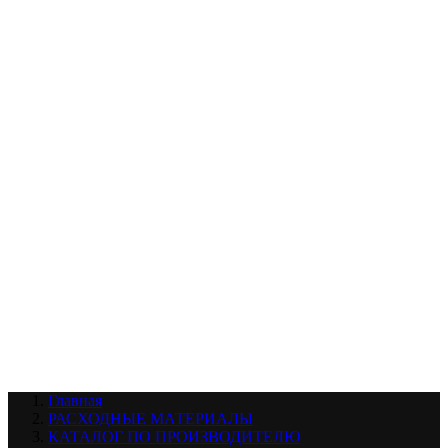
УХОД ЗА ШИНАМИ И ДИСКАМИ
КАТАЛОГ ПО НАЗНАЧЕНИЮ
29
АБРАЗИВЫ
АВТОЭМАЛИ
АНТИГРАВИЙ
АНТИКОРРОЗИЙНЫЕ МАТЕРИАЛЫ
АРМИРУЮЩИЕ
МАТЕРИАЛЫ
АЭРОЗОЛЬНЫЕ МАТЕРИАЛЫ
ВСПОМОГАТЕЛЬНЫЕ МАТЕРИАЛЫ
Ещё (22)
КАТАЛОГ ПО ПРОИЗВОДИТЕЛЮ
68
3М
A1
ANEST IWATA
APP
Arnezi
ARTON
ASTROhim
Ещё (61)
Главная
РАСХОДНЫЕ МАТЕРИАЛЫ
КАТАЛОГ ПО ПРОИЗВОДИТЕЛЮ