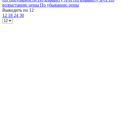
возрастанию цены
По убыванию цены
Выводить по 12
12
18
24
30