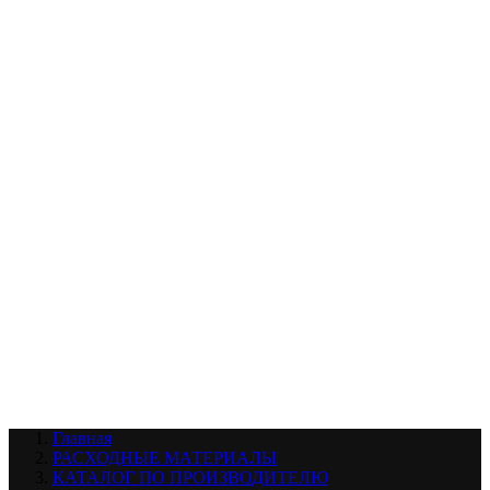
УХОД ЗА ШИНАМИ И ДИСКАМИ
КАТАЛОГ ПО НАЗНАЧЕНИЮ
29
АБРАЗИВЫ
АВТОЭМАЛИ
АНТИГРАВИЙ
АНТИКОРРОЗИЙНЫЕ МАТЕРИАЛЫ
АРМИРУЮЩИЕ
МАТЕРИАЛЫ
АЭРОЗОЛЬНЫЕ МАТЕРИАЛЫ
ВСПОМОГАТЕЛЬНЫЕ МАТЕРИАЛЫ
Ещё (22)
КАТАЛОГ ПО ПРОИЗВОДИТЕЛЮ
68
3М
A1
ANEST IWATA
APP
Arnezi
ARTON
ASTROhim
Ещё (61)
Главная
РАСХОДНЫЕ МАТЕРИАЛЫ
КАТАЛОГ ПО ПРОИЗВОДИТЕЛЮ