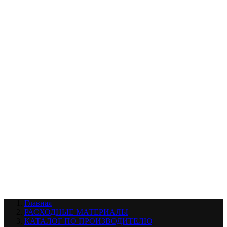
УХОД ЗА ШИНАМИ И ДИСКАМИ
КАТАЛОГ ПО НАЗНАЧЕНИЮ
29
АБРАЗИВЫ
АВТОЭМАЛИ
АНТИГРАВИЙ
АНТИКОРРОЗИЙНЫЕ МАТЕРИАЛЫ
АРМИРУЮЩИЕ
МАТЕРИАЛЫ
АЭРОЗОЛЬНЫЕ МАТЕРИАЛЫ
ВСПОМОГАТЕЛЬНЫЕ МАТЕРИАЛЫ
Ещё (22)
КАТАЛОГ ПО ПРОИЗВОДИТЕЛЮ
68
3М
A1
ANEST IWATA
APP
Arnezi
ARTON
ASTROhim
Ещё (61)
Главная
РАСХОДНЫЕ МАТЕРИАЛЫ
КАТАЛОГ ПО ПРОИЗВОДИТЕЛЮ