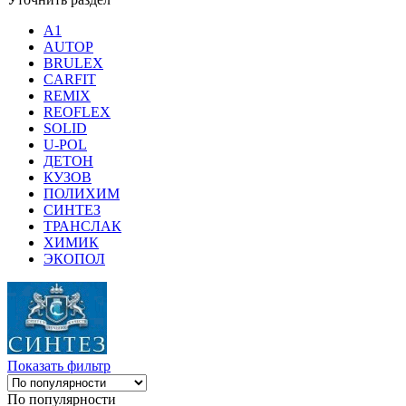
A1
AUTOP
BRULEX
CARFIT
REMIX
REOFLEX
SOLID
U-POL
ДЕТОН
КУЗОВ
ПОЛИХИМ
СИНТЕЗ
ТРАНСЛАК
ХИМИК
ЭКОПОЛ
Показать фильтр
По популярности