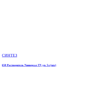
СИНТЕЗ
650 Растворитель Универсал ТУ, уп. 5л (шт.)