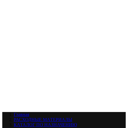
УХОД ЗА ШИНАМИ И ДИСКАМИ
КАТАЛОГ ПО НАЗНАЧЕНИЮ
29
АБРАЗИВЫ
АВТОЭМАЛИ
АНТИГРАВИЙ
АНТИКОРРОЗИЙНЫЕ МАТЕРИАЛЫ
АРМИРУЮЩИЕ
МАТЕРИАЛЫ
АЭРОЗОЛЬНЫЕ МАТЕРИАЛЫ
ВСПОМОГАТЕЛЬНЫЕ МАТЕРИАЛЫ
Ещё (22)
КАТАЛОГ ПО ПРОИЗВОДИТЕЛЮ
68
3М
A1
ANEST IWATA
APP
Arnezi
ARTON
ASTROhim
Ещё (61)
Главная
РАСХОДНЫЕ МАТЕРИАЛЫ
КАТАЛОГ ПО НАЗНАЧЕНИЮ