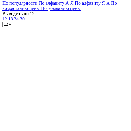
По популярности
По алфавиту А-Я
По алфавиту Я-А
По
возрастанию цены
По убыванию цены
Выводить по 12
12
18
24
30