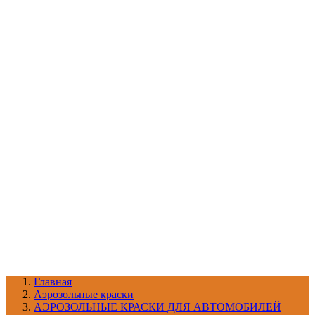
УХОД ЗА ШИНАМИ И ДИСКАМИ
КАТАЛОГ ПО НАЗНАЧЕНИЮ
29
АБРАЗИВЫ
АВТОЭМАЛИ
АНТИГРАВИЙ
АНТИКОРРОЗИЙНЫЕ МАТЕРИАЛЫ
АРМИРУЮЩИЕ
МАТЕРИАЛЫ
АЭРОЗОЛЬНЫЕ МАТЕРИАЛЫ
ВСПОМОГАТЕЛЬНЫЕ МАТЕРИАЛЫ
Ещё (22)
КАТАЛОГ ПО ПРОИЗВОДИТЕЛЮ
68
3М
A1
ANEST IWATA
APP
Arnezi
ARTON
ASTROhim
Ещё (61)
Главная
Aэрозольные краски
АЭРОЗОЛЬНЫЕ КРАСКИ ДЛЯ АВТОМОБИЛЕЙ