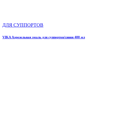
ДЛЯ СУППОРТОВ
VIKA Аэрозольная эмаль для суппортов/синяя 400 мл