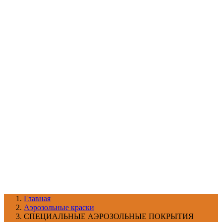
УХОД ЗА ШИНАМИ И ДИСКАМИ
КАТАЛОГ ПО НАЗНАЧЕНИЮ
29
АБРАЗИВЫ
АВТОЭМАЛИ
АНТИГРАВИЙ
АНТИКОРРОЗИЙНЫЕ МАТЕРИАЛЫ
АРМИРУЮЩИЕ
МАТЕРИАЛЫ
АЭРОЗОЛЬНЫЕ МАТЕРИАЛЫ
ВСПОМОГАТЕЛЬНЫЕ МАТЕРИАЛЫ
Ещё (22)
КАТАЛОГ ПО ПРОИЗВОДИТЕЛЮ
68
3М
A1
ANEST IWATA
APP
Arnezi
ARTON
ASTROhim
Ещё (61)
Главная
Aэрозольные краски
СПЕЦИАЛЬНЫЕ АЭРОЗОЛЬНЫЕ ПОКРЫТИЯ