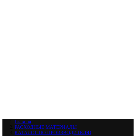
УХОД ЗА ШИНАМИ И ДИСКАМИ
КАТАЛОГ ПО НАЗНАЧЕНИЮ
29
АБРАЗИВЫ
АВТОЭМАЛИ
АНТИГРАВИЙ
АНТИКОРРОЗИЙНЫЕ МАТЕРИАЛЫ
АРМИРУЮЩИЕ
МАТЕРИАЛЫ
АЭРОЗОЛЬНЫЕ МАТЕРИАЛЫ
ВСПОМОГАТЕЛЬНЫЕ МАТЕРИАЛЫ
Ещё (22)
КАТАЛОГ ПО ПРОИЗВОДИТЕЛЮ
68
3М
A1
ANEST IWATA
APP
Arnezi
ARTON
ASTROhim
Ещё (61)
Главная
РАСХОДНЫЕ МАТЕРИАЛЫ
КАТАЛОГ ПО ПРОИЗВОДИТЕЛЮ