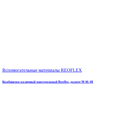
Вспомогательные материалы REOFLEX
Комбинезон малярный многоразовый Reoflex, размер M 46-48