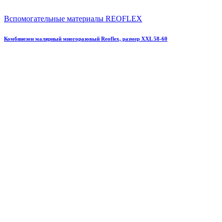
Вспомогательные материалы REOFLEX
Комбинезон малярный многоразовый Reoflex, размер XXL 58-60