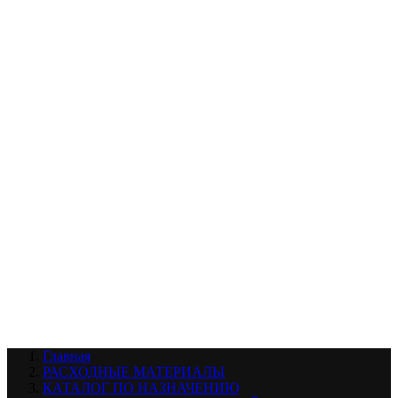
УХОД ЗА ШИНАМИ И ДИСКАМИ
КАТАЛОГ ПО НАЗНАЧЕНИЮ
29
АБРАЗИВЫ
АВТОЭМАЛИ
АНТИГРАВИЙ
АНТИКОРРОЗИЙНЫЕ МАТЕРИАЛЫ
АРМИРУЮЩИЕ
МАТЕРИАЛЫ
АЭРОЗОЛЬНЫЕ МАТЕРИАЛЫ
ВСПОМОГАТЕЛЬНЫЕ МАТЕРИАЛЫ
Ещё (22)
КАТАЛОГ ПО ПРОИЗВОДИТЕЛЮ
68
3М
A1
ANEST IWATA
APP
Arnezi
ARTON
ASTROhim
Ещё (61)
Главная
РАСХОДНЫЕ МАТЕРИАЛЫ
КАТАЛОГ ПО НАЗНАЧЕНИЮ