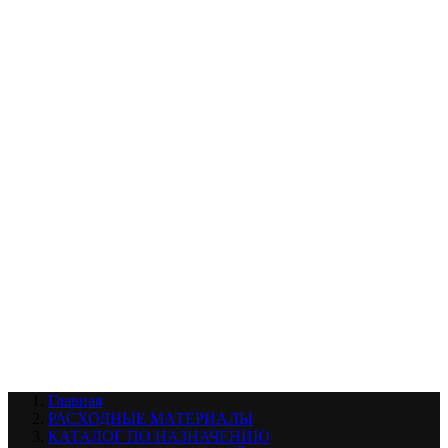
УХОД ЗА ШИНАМИ И ДИСКАМИ
КАТАЛОГ ПО НАЗНАЧЕНИЮ
29
АБРАЗИВЫ
АВТОЭМАЛИ
АНТИГРАВИЙ
АНТИКОРРОЗИЙНЫЕ МАТЕРИАЛЫ
АРМИРУЮЩИЕ
МАТЕРИАЛЫ
АЭРОЗОЛЬНЫЕ МАТЕРИАЛЫ
ВСПОМОГАТЕЛЬНЫЕ МАТЕРИАЛЫ
Ещё (22)
КАТАЛОГ ПО ПРОИЗВОДИТЕЛЮ
68
3М
A1
ANEST IWATA
APP
Arnezi
ARTON
ASTROhim
Ещё (61)
Главная
РАСХОДНЫЕ МАТЕРИАЛЫ
КАТАЛОГ ПО НАЗНАЧЕНИЮ