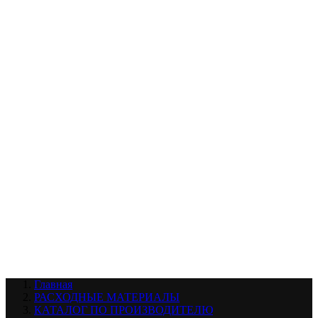
УХОД ЗА ШИНАМИ И ДИСКАМИ
КАТАЛОГ ПО НАЗНАЧЕНИЮ
29
АБРАЗИВЫ
АВТОЭМАЛИ
АНТИГРАВИЙ
АНТИКОРРОЗИЙНЫЕ МАТЕРИАЛЫ
АРМИРУЮЩИЕ
МАТЕРИАЛЫ
АЭРОЗОЛЬНЫЕ МАТЕРИАЛЫ
ВСПОМОГАТЕЛЬНЫЕ МАТЕРИАЛЫ
Ещё (22)
КАТАЛОГ ПО ПРОИЗВОДИТЕЛЮ
68
3М
A1
ANEST IWATA
APP
Arnezi
ARTON
ASTROhim
Ещё (61)
Главная
РАСХОДНЫЕ МАТЕРИАЛЫ
КАТАЛОГ ПО ПРОИЗВОДИТЕЛЮ