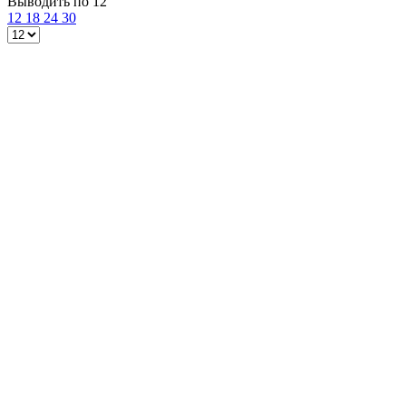
Выводить по 12
12
18
24
30