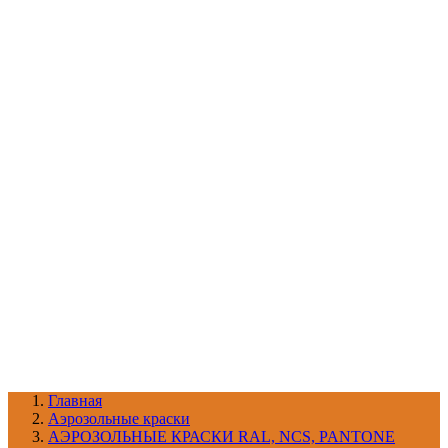
УХОД ЗА ШИНАМИ И ДИСКАМИ
КАТАЛОГ ПО НАЗНАЧЕНИЮ
29
АБРАЗИВЫ
АВТОЭМАЛИ
АНТИГРАВИЙ
АНТИКОРРОЗИЙНЫЕ МАТЕРИАЛЫ
АРМИРУЮЩИЕ
МАТЕРИАЛЫ
АЭРОЗОЛЬНЫЕ МАТЕРИАЛЫ
ВСПОМОГАТЕЛЬНЫЕ МАТЕРИАЛЫ
Ещё (22)
КАТАЛОГ ПО ПРОИЗВОДИТЕЛЮ
68
3М
A1
ANEST IWATA
APP
Arnezi
ARTON
ASTROhim
Ещё (61)
Главная
Aэрозольные краски
АЭРОЗОЛЬНЫЕ КРАСКИ RAL, NCS, PANTONE