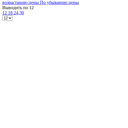
возрастанию цены
По убыванию цены
Выводить по 12
12
18
24
30