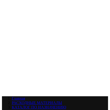
УХОД ЗА ШИНАМИ И ДИСКАМИ
КАТАЛОГ ПО НАЗНАЧЕНИЮ
29
АБРАЗИВЫ
АВТОЭМАЛИ
АНТИГРАВИЙ
АНТИКОРРОЗИЙНЫЕ МАТЕРИАЛЫ
АРМИРУЮЩИЕ
МАТЕРИАЛЫ
АЭРОЗОЛЬНЫЕ МАТЕРИАЛЫ
ВСПОМОГАТЕЛЬНЫЕ МАТЕРИАЛЫ
Ещё (22)
КАТАЛОГ ПО ПРОИЗВОДИТЕЛЮ
68
3М
A1
ANEST IWATA
APP
Arnezi
ARTON
ASTROhim
Ещё (61)
Главная
РАСХОДНЫЕ МАТЕРИАЛЫ
КАТАЛОГ ПО НАЗНАЧЕНИЮ