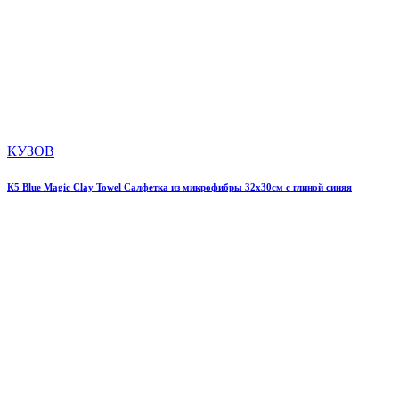
КУЗОВ
К5 Blue Magic Clay Towel Салфетка из микрофибры 32х30см с глиной синяя