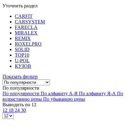
Уточнить раздел
CARFIT
CARSYSTEM
FARECLA
MIRALEX
REMIX
ROXELPRO
SOLID
TOP10
U-POL
КУЗОВ
Показать фильтр
По популярности
По популярности
По алфавиту А-Я
По алфавиту Я-А
По
возрастанию цены
По убыванию цены
Выводить по 12
12
18
24
30