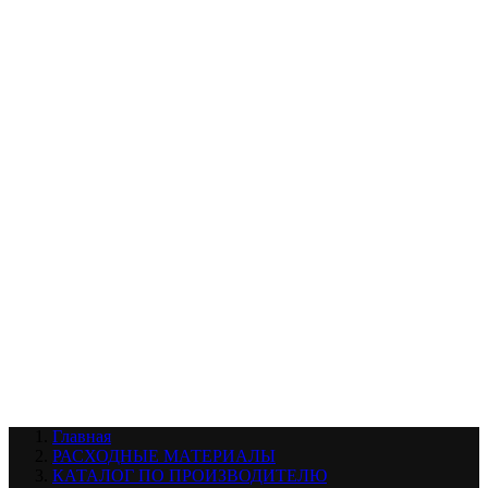
УХОД ЗА ШИНАМИ И ДИСКАМИ
КАТАЛОГ ПО НАЗНАЧЕНИЮ
29
АБРАЗИВЫ
АВТОЭМАЛИ
АНТИГРАВИЙ
АНТИКОРРОЗИЙНЫЕ МАТЕРИАЛЫ
АРМИРУЮЩИЕ
МАТЕРИАЛЫ
АЭРОЗОЛЬНЫЕ МАТЕРИАЛЫ
ВСПОМОГАТЕЛЬНЫЕ МАТЕРИАЛЫ
Ещё (22)
КАТАЛОГ ПО ПРОИЗВОДИТЕЛЮ
68
3М
A1
ANEST IWATA
APP
Arnezi
ARTON
ASTROhim
Ещё (61)
Главная
РАСХОДНЫЕ МАТЕРИАЛЫ
КАТАЛОГ ПО ПРОИЗВОДИТЕЛЮ