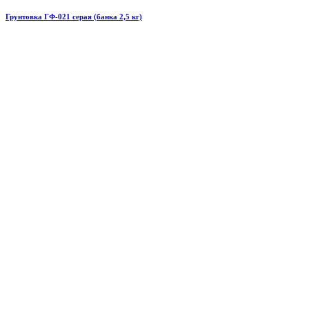
Грунтовка ГФ-021 серая (банка 2,5 кг)