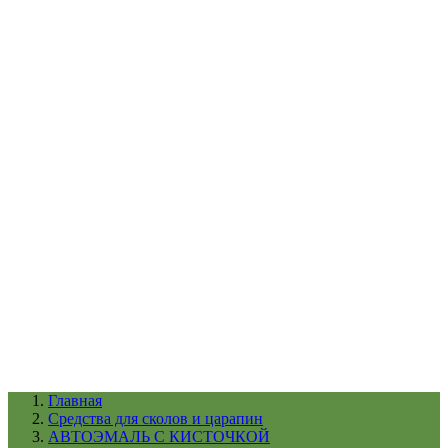
УХОД ЗА ШИНАМИ И ДИСКАМИ
КАТАЛОГ ПО НАЗНАЧЕНИЮ
29
АБРАЗИВЫ
АВТОЭМАЛИ
АНТИГРАВИЙ
АНТИКОРРОЗИЙНЫЕ МАТЕРИАЛЫ
АРМИРУЮЩИЕ
МАТЕРИАЛЫ
АЭРОЗОЛЬНЫЕ МАТЕРИАЛЫ
ВСПОМОГАТЕЛЬНЫЕ МАТЕРИАЛЫ
Ещё (22)
КАТАЛОГ ПО ПРОИЗВОДИТЕЛЮ
68
3М
A1
ANEST IWATA
APP
Arnezi
ARTON
ASTROhim
Ещё (61)
Главная
Средства для сколов и царапин
АВТОЭМАЛЬ С КИСТОЧКОЙ