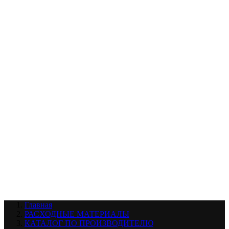
УХОД ЗА ШИНАМИ И ДИСКАМИ
КАТАЛОГ ПО НАЗНАЧЕНИЮ
29
АБРАЗИВЫ
АВТОЭМАЛИ
АНТИГРАВИЙ
АНТИКОРРОЗИЙНЫЕ МАТЕРИАЛЫ
АРМИРУЮЩИЕ
МАТЕРИАЛЫ
АЭРОЗОЛЬНЫЕ МАТЕРИАЛЫ
ВСПОМОГАТЕЛЬНЫЕ МАТЕРИАЛЫ
Ещё (22)
КАТАЛОГ ПО ПРОИЗВОДИТЕЛЮ
68
3М
A1
ANEST IWATA
APP
Arnezi
ARTON
ASTROhim
Ещё (61)
Главная
РАСХОДНЫЕ МАТЕРИАЛЫ
КАТАЛОГ ПО ПРОИЗВОДИТЕЛЮ