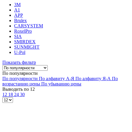
3M
A1
APP
Brulex
CARSYSTEM
RoxelPro
SIA
SMIRDEX
SUNMIGHT
U-Pol
Показать фильтр
По популярности
По популярности
По алфавиту А-Я
По алфавиту Я-А
По
возрастанию цены
По убыванию цены
Выводить по 12
12
18
24
30