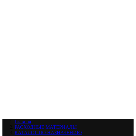
УХОД ЗА ШИНАМИ И ДИСКАМИ
КАТАЛОГ ПО НАЗНАЧЕНИЮ
29
АБРАЗИВЫ
АВТОЭМАЛИ
АНТИГРАВИЙ
АНТИКОРРОЗИЙНЫЕ МАТЕРИАЛЫ
АРМИРУЮЩИЕ
МАТЕРИАЛЫ
АЭРОЗОЛЬНЫЕ МАТЕРИАЛЫ
ВСПОМОГАТЕЛЬНЫЕ МАТЕРИАЛЫ
Ещё (22)
КАТАЛОГ ПО ПРОИЗВОДИТЕЛЮ
68
3М
A1
ANEST IWATA
APP
Arnezi
ARTON
ASTROhim
Ещё (61)
Главная
РАСХОДНЫЕ МАТЕРИАЛЫ
КАТАЛОГ ПО НАЗНАЧЕНИЮ