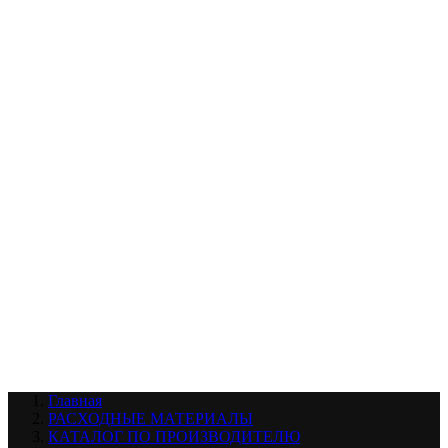
УХОД ЗА ШИНАМИ И ДИСКАМИ
КАТАЛОГ ПО НАЗНАЧЕНИЮ
29
АБРАЗИВЫ
АВТОЭМАЛИ
АНТИГРАВИЙ
АНТИКОРРОЗИЙНЫЕ МАТЕРИАЛЫ
АРМИРУЮЩИЕ
МАТЕРИАЛЫ
АЭРОЗОЛЬНЫЕ МАТЕРИАЛЫ
ВСПОМОГАТЕЛЬНЫЕ МАТЕРИАЛЫ
Ещё (22)
КАТАЛОГ ПО ПРОИЗВОДИТЕЛЮ
68
3М
A1
ANEST IWATA
APP
Arnezi
ARTON
ASTROhim
Ещё (61)
Главная
РАСХОДНЫЕ МАТЕРИАЛЫ
КАТАЛОГ ПО ПРОИЗВОДИТЕЛЮ