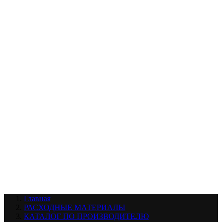
УХОД ЗА ШИНАМИ И ДИСКАМИ
КАТАЛОГ ПО НАЗНАЧЕНИЮ
29
АБРАЗИВЫ
АВТОЭМАЛИ
АНТИГРАВИЙ
АНТИКОРРОЗИЙНЫЕ МАТЕРИАЛЫ
АРМИРУЮЩИЕ
МАТЕРИАЛЫ
АЭРОЗОЛЬНЫЕ МАТЕРИАЛЫ
ВСПОМОГАТЕЛЬНЫЕ МАТЕРИАЛЫ
Ещё (22)
КАТАЛОГ ПО ПРОИЗВОДИТЕЛЮ
68
3М
A1
ANEST IWATA
APP
Arnezi
ARTON
ASTROhim
Ещё (61)
Главная
РАСХОДНЫЕ МАТЕРИАЛЫ
КАТАЛОГ ПО ПРОИЗВОДИТЕЛЮ