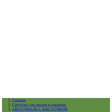
УХОД ЗА ШИНАМИ И ДИСКАМИ
КАТАЛОГ ПО НАЗНАЧЕНИЮ
29
АБРАЗИВЫ
АВТОЭМАЛИ
АНТИГРАВИЙ
АНТИКОРРОЗИЙНЫЕ МАТЕРИАЛЫ
АРМИРУЮЩИЕ
МАТЕРИАЛЫ
АЭРОЗОЛЬНЫЕ МАТЕРИАЛЫ
ВСПОМОГАТЕЛЬНЫЕ МАТЕРИАЛЫ
Ещё (22)
КАТАЛОГ ПО ПРОИЗВОДИТЕЛЮ
68
3М
A1
ANEST IWATA
APP
Arnezi
ARTON
ASTROhim
Ещё (61)
Главная
Средства для сколов и царапин
АВТОЭМАЛЬ С КИСТОЧКОЙ