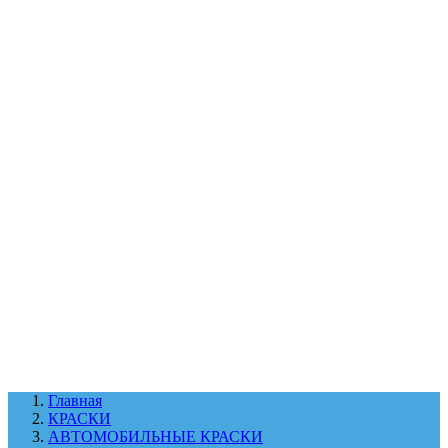
УХОД ЗА ШИНАМИ И ДИСКАМИ
КАТАЛОГ ПО НАЗНАЧЕНИЮ
29
АБРАЗИВЫ
АВТОЭМАЛИ
АНТИГРАВИЙ
АНТИКОРРОЗИЙНЫЕ МАТЕРИАЛЫ
АРМИРУЮЩИЕ
МАТЕРИАЛЫ
АЭРОЗОЛЬНЫЕ МАТЕРИАЛЫ
ВСПОМОГАТЕЛЬНЫЕ МАТЕРИАЛЫ
Ещё (22)
КАТАЛОГ ПО ПРОИЗВОДИТЕЛЮ
68
3М
A1
ANEST IWATA
APP
Arnezi
ARTON
ASTROhim
Ещё (61)
Главная
КРАСКИ
АВТОМОБИЛЬНЫЕ КРАСКИ