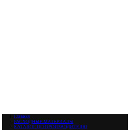
УХОД ЗА ШИНАМИ И ДИСКАМИ
КАТАЛОГ ПО НАЗНАЧЕНИЮ
29
АБРАЗИВЫ
АВТОЭМАЛИ
АНТИГРАВИЙ
АНТИКОРРОЗИЙНЫЕ МАТЕРИАЛЫ
АРМИРУЮЩИЕ
МАТЕРИАЛЫ
АЭРОЗОЛЬНЫЕ МАТЕРИАЛЫ
ВСПОМОГАТЕЛЬНЫЕ МАТЕРИАЛЫ
Ещё (22)
КАТАЛОГ ПО ПРОИЗВОДИТЕЛЮ
68
3М
A1
ANEST IWATA
APP
Arnezi
ARTON
ASTROhim
Ещё (61)
Главная
РАСХОДНЫЕ МАТЕРИАЛЫ
КАТАЛОГ ПО ПРОИЗВОДИТЕЛЮ