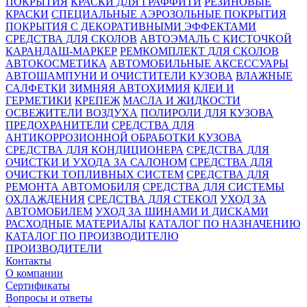
ПОКРЫТИЯ
КРАСКИ ДЛЯ ГРАФФИТИ
РЕЗИНОВЫЕ
КРАСКИ
СПЕЦИАЛЬНЫЕ АЭРОЗОЛЬНЫЕ ПОКРЫТИЯ
ПОКРЫТИЯ С ДЕКОРАТИВНЫМИ ЭФФЕКТАМИ
СРЕДСТВА ДЛЯ СКОЛОВ
АВТОЭМАЛЬ С КИСТОЧКОЙ
КАРАНДАШ-МАРКЕР
РЕМКОМПЛЕКТ ДЛЯ СКОЛОВ
АВТОКОСМЕТИКА
АВТОМОБИЛЬНЫЕ АКСЕССУАРЫ
АВТОШАМПУНИ И ОЧИСТИТЕЛИ КУЗОВА
ВЛАЖНЫЕ
САЛФЕТКИ
ЗИМНЯЯ АВТОХИМИЯ
КЛЕИ И
ГЕРМЕТИКИ
КРЕПЕЖ
МАСЛА И ЖИДКОСТИ
ОСВЕЖИТЕЛИ ВОЗДУХА
ПОЛИРОЛИ ДЛЯ КУЗОВА
ПРЕДОХРАНИТЕЛИ
СРЕДСТВА ДЛЯ
АНТИКОРРОЗИОННОЙ ОБРАБОТКИ КУЗОВА
СРЕДСТВА ДЛЯ КОНДИЦИОНЕРА
СРЕДСТВА ДЛЯ
ОЧИСТКИ И УХОДА ЗА САЛОНОМ
СРЕДСТВА ДЛЯ
ОЧИСТКИ ТОПЛИВНЫХ СИСТЕМ
СРЕДСТВА ДЛЯ
РЕМОНТА АВТОМОБИЛЯ
СРЕДСТВА ДЛЯ СИСТЕМЫ
ОХЛАЖДЕНИЯ
СРЕДСТВА ДЛЯ СТЕКОЛ
УХОД ЗА
АВТОМОБИЛЕМ
УХОД ЗА ШИНАМИ И ДИСКАМИ
РАСХОДНЫЕ МАТЕРИАЛЫ
КАТАЛОГ ПО НАЗНАЧЕНИЮ
КАТАЛОГ ПО ПРОИЗВОДИТЕЛЮ
ПРОИЗВОДИТЕЛИ
Контакты
О компании
Сертификаты
Вопросы и ответы