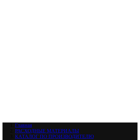
УХОД ЗА ШИНАМИ И ДИСКАМИ
КАТАЛОГ ПО НАЗНАЧЕНИЮ
29
АБРАЗИВЫ
АВТОЭМАЛИ
АНТИГРАВИЙ
АНТИКОРРОЗИЙНЫЕ МАТЕРИАЛЫ
АРМИРУЮЩИЕ
МАТЕРИАЛЫ
АЭРОЗОЛЬНЫЕ МАТЕРИАЛЫ
ВСПОМОГАТЕЛЬНЫЕ МАТЕРИАЛЫ
Ещё (22)
КАТАЛОГ ПО ПРОИЗВОДИТЕЛЮ
68
3М
A1
ANEST IWATA
APP
Arnezi
ARTON
ASTROhim
Ещё (61)
Главная
РАСХОДНЫЕ МАТЕРИАЛЫ
КАТАЛОГ ПО ПРОИЗВОДИТЕЛЮ