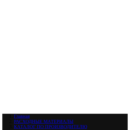
УХОД ЗА ШИНАМИ И ДИСКАМИ
КАТАЛОГ ПО НАЗНАЧЕНИЮ
29
АБРАЗИВЫ
АВТОЭМАЛИ
АНТИГРАВИЙ
АНТИКОРРОЗИЙНЫЕ МАТЕРИАЛЫ
АРМИРУЮЩИЕ
МАТЕРИАЛЫ
АЭРОЗОЛЬНЫЕ МАТЕРИАЛЫ
ВСПОМОГАТЕЛЬНЫЕ МАТЕРИАЛЫ
Ещё (22)
КАТАЛОГ ПО ПРОИЗВОДИТЕЛЮ
68
3М
A1
ANEST IWATA
APP
Arnezi
ARTON
ASTROhim
Ещё (61)
Главная
РАСХОДНЫЕ МАТЕРИАЛЫ
КАТАЛОГ ПО ПРОИЗВОДИТЕЛЮ