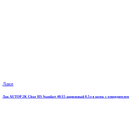
Лаки
Лак AUTOP 2K Clear HS Standart 40/15 акриловый 0.5л в комп. с отвердителем