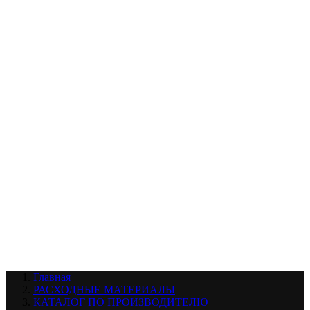
УХОД ЗА ШИНАМИ И ДИСКАМИ
КАТАЛОГ ПО НАЗНАЧЕНИЮ
29
АБРАЗИВЫ
АВТОЭМАЛИ
АНТИГРАВИЙ
АНТИКОРРОЗИЙНЫЕ МАТЕРИАЛЫ
АРМИРУЮЩИЕ
МАТЕРИАЛЫ
АЭРОЗОЛЬНЫЕ МАТЕРИАЛЫ
ВСПОМОГАТЕЛЬНЫЕ МАТЕРИАЛЫ
Ещё (22)
КАТАЛОГ ПО ПРОИЗВОДИТЕЛЮ
68
3М
A1
ANEST IWATA
APP
Arnezi
ARTON
ASTROhim
Ещё (61)
Главная
РАСХОДНЫЕ МАТЕРИАЛЫ
КАТАЛОГ ПО ПРОИЗВОДИТЕЛЮ