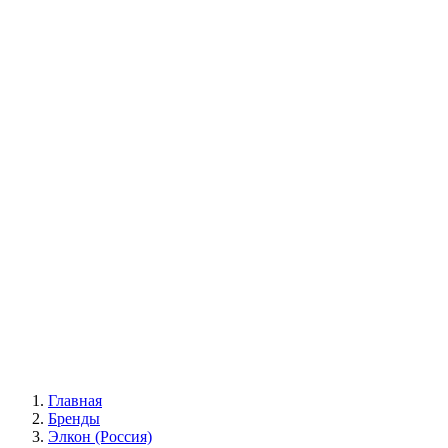
УХОД ЗА ШИНАМИ И ДИСКАМИ
КАТАЛОГ ПО НАЗНАЧЕНИЮ
29
АБРАЗИВЫ
АВТОЭМАЛИ
АНТИГРАВИЙ
АНТИКОРРОЗИЙНЫЕ МАТЕРИАЛЫ
АРМИРУЮЩИЕ
МАТЕРИАЛЫ
АЭРОЗОЛЬНЫЕ МАТЕРИАЛЫ
ВСПОМОГАТЕЛЬНЫЕ МАТЕРИАЛЫ
Ещё (22)
КАТАЛОГ ПО ПРОИЗВОДИТЕЛЮ
68
3М
A1
ANEST IWATA
APP
Arnezi
ARTON
ASTROhim
Ещё (61)
Главная
Бренды
Элкон (Россия)