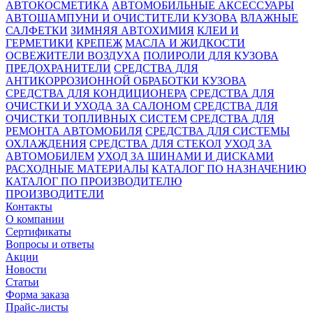
АВТОКОСМЕТИКА
АВТОМОБИЛЬНЫЕ АКСЕССУАРЫ
АВТОШАМПУНИ И ОЧИСТИТЕЛИ КУЗОВА
ВЛАЖНЫЕ
САЛФЕТКИ
ЗИМНЯЯ АВТОХИМИЯ
КЛЕИ И
ГЕРМЕТИКИ
КРЕПЕЖ
МАСЛА И ЖИДКОСТИ
ОСВЕЖИТЕЛИ ВОЗДУХА
ПОЛИРОЛИ ДЛЯ КУЗОВА
ПРЕДОХРАНИТЕЛИ
СРЕДСТВА ДЛЯ
АНТИКОРРОЗИОННОЙ ОБРАБОТКИ КУЗОВА
СРЕДСТВА ДЛЯ КОНДИЦИОНЕРА
СРЕДСТВА ДЛЯ
ОЧИСТКИ И УХОДА ЗА САЛОНОМ
СРЕДСТВА ДЛЯ
ОЧИСТКИ ТОПЛИВНЫХ СИСТЕМ
СРЕДСТВА ДЛЯ
РЕМОНТА АВТОМОБИЛЯ
СРЕДСТВА ДЛЯ СИСТЕМЫ
ОХЛАЖДЕНИЯ
СРЕДСТВА ДЛЯ СТЕКОЛ
УХОД ЗА
АВТОМОБИЛЕМ
УХОД ЗА ШИНАМИ И ДИСКАМИ
РАСХОДНЫЕ МАТЕРИАЛЫ
КАТАЛОГ ПО НАЗНАЧЕНИЮ
КАТАЛОГ ПО ПРОИЗВОДИТЕЛЮ
ПРОИЗВОДИТЕЛИ
Контакты
О компании
Сертификаты
Вопросы и ответы
Акции
Новости
Статьи
Форма заказа
Прайс-листы