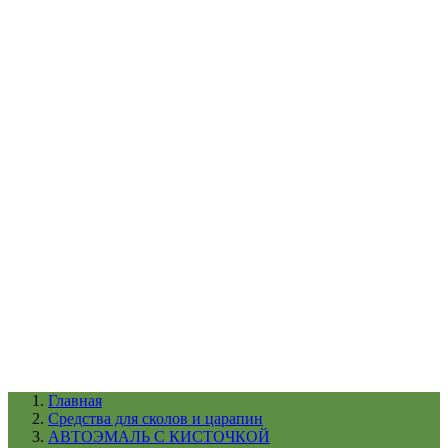
УХОД ЗА ШИНАМИ И ДИСКАМИ
КАТАЛОГ ПО НАЗНАЧЕНИЮ
29
АБРАЗИВЫ
АВТОЭМАЛИ
АНТИГРАВИЙ
АНТИКОРРОЗИЙНЫЕ МАТЕРИАЛЫ
АРМИРУЮЩИЕ
МАТЕРИАЛЫ
АЭРОЗОЛЬНЫЕ МАТЕРИАЛЫ
ВСПОМОГАТЕЛЬНЫЕ МАТЕРИАЛЫ
Ещё (22)
КАТАЛОГ ПО ПРОИЗВОДИТЕЛЮ
68
3М
A1
ANEST IWATA
APP
Arnezi
ARTON
ASTROhim
Ещё (61)
Главная
Cредства для сколов и царапин
АВТОЭМАЛЬ С КИСТОЧКОЙ