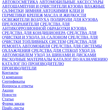
АВТОКОСМЕТИКА
АВТОМОБИЛЬНЫЕ АКСЕССУАРЫ
АВТОШАМПУНИ И ОЧИСТИТЕЛИ КУЗОВА
ВЛАЖНЫЕ
САЛФЕТКИ
ЗИМНЯЯ АВТОХИМИЯ
КЛЕИ И
ГЕРМЕТИКИ
КРЕПЕЖ
МАСЛА И ЖИДКОСТИ
ОСВЕЖИТЕЛИ ВОЗДУХА
ПОЛИРОЛИ ДЛЯ КУЗОВА
ПРЕДОХРАНИТЕЛИ
СРЕДСТВА ДЛЯ
АНТИКОРРОЗИОННОЙ ОБРАБОТКИ КУЗОВА
СРЕДСТВА ДЛЯ КОНДИЦИОНЕРА
СРЕДСТВА ДЛЯ
ОЧИСТКИ И УХОДА ЗА САЛОНОМ
СРЕДСТВА ДЛЯ
ОЧИСТКИ ТОПЛИВНЫХ СИСТЕМ
СРЕДСТВА ДЛЯ
РЕМОНТА АВТОМОБИЛЯ
СРЕДСТВА ДЛЯ СИСТЕМЫ
ОХЛАЖДЕНИЯ
СРЕДСТВА ДЛЯ СТЕКОЛ
УХОД ЗА
АВТОМОБИЛЕМ
УХОД ЗА ШИНАМИ И ДИСКАМИ
РАСХОДНЫЕ МАТЕРИАЛЫ
КАТАЛОГ ПО НАЗНАЧЕНИЮ
КАТАЛОГ ПО ПРОИЗВОДИТЕЛЮ
ПРОИЗВОДИТЕЛИ
Контакты
О компании
Сертификаты
Вопросы и ответы
Акции
Новости
Статьи
Форма заказа
Прайс-листы