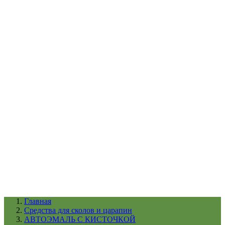
УХОД ЗА ШИНАМИ И ДИСКАМИ
КАТАЛОГ ПО НАЗНАЧЕНИЮ
29
АБРАЗИВЫ
АВТОЭМАЛИ
АНТИГРАВИЙ
АНТИКОРРОЗИЙНЫЕ МАТЕРИАЛЫ
АРМИРУЮЩИЕ
МАТЕРИАЛЫ
АЭРОЗОЛЬНЫЕ МАТЕРИАЛЫ
ВСПОМОГАТЕЛЬНЫЕ МАТЕРИАЛЫ
Ещё (22)
КАТАЛОГ ПО ПРОИЗВОДИТЕЛЮ
68
3М
A1
ANEST IWATA
APP
Arnezi
ARTON
ASTROhim
Ещё (61)
Главная
Cредства для сколов и царапин
АВТОЭМАЛЬ С КИСТОЧКОЙ