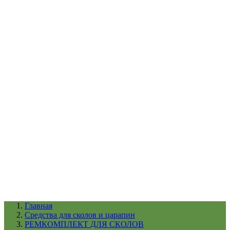
УХОД ЗА ШИНАМИ И ДИСКАМИ
КАТАЛОГ ПО НАЗНАЧЕНИЮ
29
АБРАЗИВЫ
АВТОЭМАЛИ
АНТИГРАВИЙ
АНТИКОРРОЗИЙНЫЕ МАТЕРИАЛЫ
АРМИРУЮЩИЕ
МАТЕРИАЛЫ
АЭРОЗОЛЬНЫЕ МАТЕРИАЛЫ
ВСПОМОГАТЕЛЬНЫЕ МАТЕРИАЛЫ
Ещё (22)
КАТАЛОГ ПО ПРОИЗВОДИТЕЛЮ
68
3М
A1
ANEST IWATA
APP
Arnezi
ARTON
ASTROhim
Ещё (61)
Главная
Cредства для сколов и царапин
РЕМКОМПЛЕКТ ДЛЯ СКОЛОВ