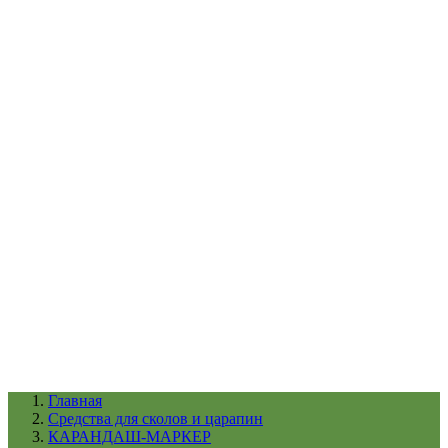
УХОД ЗА ШИНАМИ И ДИСКАМИ
КАТАЛОГ ПО НАЗНАЧЕНИЮ
29
АБРАЗИВЫ
АВТОЭМАЛИ
АНТИГРАВИЙ
АНТИКОРРОЗИЙНЫЕ МАТЕРИАЛЫ
АРМИРУЮЩИЕ
МАТЕРИАЛЫ
АЭРОЗОЛЬНЫЕ МАТЕРИАЛЫ
ВСПОМОГАТЕЛЬНЫЕ МАТЕРИАЛЫ
Ещё (22)
КАТАЛОГ ПО ПРОИЗВОДИТЕЛЮ
68
3М
A1
ANEST IWATA
APP
Arnezi
ARTON
ASTROhim
Ещё (61)
Главная
Cредства для сколов и царапин
КАРАНДАШ-МАРКЕР