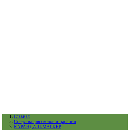
УХОД ЗА ШИНАМИ И ДИСКАМИ
КАТАЛОГ ПО НАЗНАЧЕНИЮ
29
АБРАЗИВЫ
АВТОЭМАЛИ
АНТИГРАВИЙ
АНТИКОРРОЗИЙНЫЕ МАТЕРИАЛЫ
АРМИРУЮЩИЕ
МАТЕРИАЛЫ
АЭРОЗОЛЬНЫЕ МАТЕРИАЛЫ
ВСПОМОГАТЕЛЬНЫЕ МАТЕРИАЛЫ
Ещё (22)
КАТАЛОГ ПО ПРОИЗВОДИТЕЛЮ
68
3М
A1
ANEST IWATA
APP
Arnezi
ARTON
ASTROhim
Ещё (61)
Главная
Cредства для сколов и царапин
КАРАНДАШ-МАРКЕР