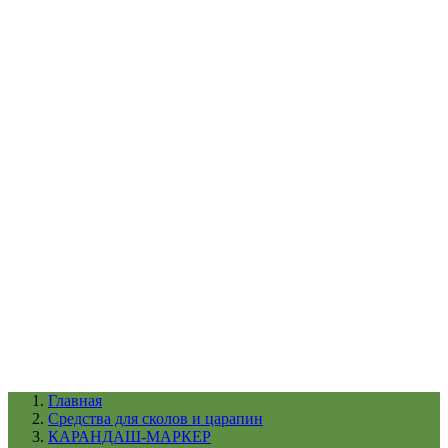
УХОД ЗА ШИНАМИ И ДИСКАМИ
КАТАЛОГ ПО НАЗНАЧЕНИЮ
29
АБРАЗИВЫ
АВТОЭМАЛИ
АНТИГРАВИЙ
АНТИКОРРОЗИЙНЫЕ МАТЕРИАЛЫ
АРМИРУЮЩИЕ
МАТЕРИАЛЫ
АЭРОЗОЛЬНЫЕ МАТЕРИАЛЫ
ВСПОМОГАТЕЛЬНЫЕ МАТЕРИАЛЫ
Ещё (22)
КАТАЛОГ ПО ПРОИЗВОДИТЕЛЮ
68
3М
A1
ANEST IWATA
APP
Arnezi
ARTON
ASTROhim
Ещё (61)
Главная
Cредства для сколов и царапин
КАРАНДАШ-МАРКЕР