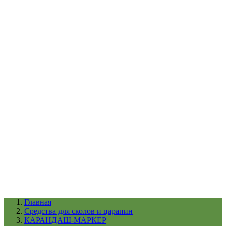
УХОД ЗА ШИНАМИ И ДИСКАМИ
КАТАЛОГ ПО НАЗНАЧЕНИЮ
29
АБРАЗИВЫ
АВТОЭМАЛИ
АНТИГРАВИЙ
АНТИКОРРОЗИЙНЫЕ МАТЕРИАЛЫ
АРМИРУЮЩИЕ
МАТЕРИАЛЫ
АЭРОЗОЛЬНЫЕ МАТЕРИАЛЫ
ВСПОМОГАТЕЛЬНЫЕ МАТЕРИАЛЫ
Ещё (22)
КАТАЛОГ ПО ПРОИЗВОДИТЕЛЮ
68
3М
A1
ANEST IWATA
APP
Arnezi
ARTON
ASTROhim
Ещё (61)
Главная
Cредства для сколов и царапин
КАРАНДАШ-МАРКЕР