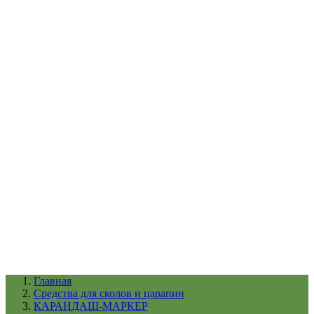
УХОД ЗА ШИНАМИ И ДИСКАМИ
КАТАЛОГ ПО НАЗНАЧЕНИЮ
29
АБРАЗИВЫ
АВТОЭМАЛИ
АНТИГРАВИЙ
АНТИКОРРОЗИЙНЫЕ МАТЕРИАЛЫ
АРМИРУЮЩИЕ
МАТЕРИАЛЫ
АЭРОЗОЛЬНЫЕ МАТЕРИАЛЫ
ВСПОМОГАТЕЛЬНЫЕ МАТЕРИАЛЫ
Ещё (22)
КАТАЛОГ ПО ПРОИЗВОДИТЕЛЮ
68
3М
A1
ANEST IWATA
APP
Arnezi
ARTON
ASTROhim
Ещё (61)
Главная
Cредства для сколов и царапин
КАРАНДАШ-МАРКЕР