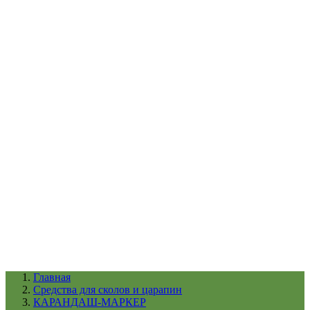
УХОД ЗА ШИНАМИ И ДИСКАМИ
КАТАЛОГ ПО НАЗНАЧЕНИЮ
29
АБРАЗИВЫ
АВТОЭМАЛИ
АНТИГРАВИЙ
АНТИКОРРОЗИЙНЫЕ МАТЕРИАЛЫ
АРМИРУЮЩИЕ
МАТЕРИАЛЫ
АЭРОЗОЛЬНЫЕ МАТЕРИАЛЫ
ВСПОМОГАТЕЛЬНЫЕ МАТЕРИАЛЫ
Ещё (22)
КАТАЛОГ ПО ПРОИЗВОДИТЕЛЮ
68
3М
A1
ANEST IWATA
APP
Arnezi
ARTON
ASTROhim
Ещё (61)
Главная
Cредства для сколов и царапин
КАРАНДАШ-МАРКЕР