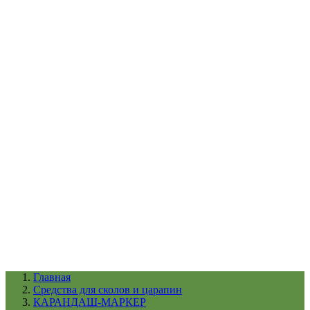
УХОД ЗА ШИНАМИ И ДИСКАМИ
КАТАЛОГ ПО НАЗНАЧЕНИЮ
29
АБРАЗИВЫ
АВТОЭМАЛИ
АНТИГРАВИЙ
АНТИКОРРОЗИЙНЫЕ МАТЕРИАЛЫ
АРМИРУЮЩИЕ
МАТЕРИАЛЫ
АЭРОЗОЛЬНЫЕ МАТЕРИАЛЫ
ВСПОМОГАТЕЛЬНЫЕ МАТЕРИАЛЫ
Ещё (22)
КАТАЛОГ ПО ПРОИЗВОДИТЕЛЮ
68
3М
A1
ANEST IWATA
APP
Arnezi
ARTON
ASTROhim
Ещё (61)
Главная
Cредства для сколов и царапин
КАРАНДАШ-МАРКЕР