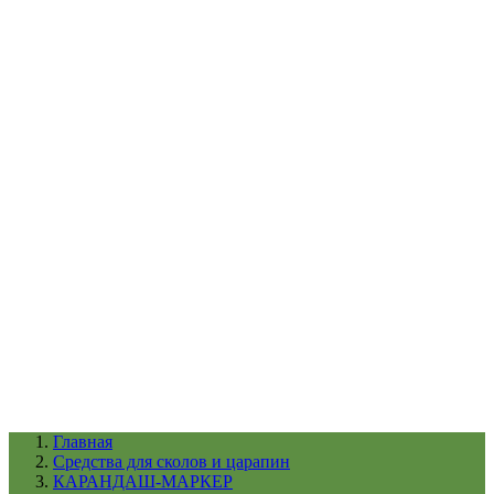
УХОД ЗА ШИНАМИ И ДИСКАМИ
КАТАЛОГ ПО НАЗНАЧЕНИЮ
29
АБРАЗИВЫ
АВТОЭМАЛИ
АНТИГРАВИЙ
АНТИКОРРОЗИЙНЫЕ МАТЕРИАЛЫ
АРМИРУЮЩИЕ
МАТЕРИАЛЫ
АЭРОЗОЛЬНЫЕ МАТЕРИАЛЫ
ВСПОМОГАТЕЛЬНЫЕ МАТЕРИАЛЫ
Ещё (22)
КАТАЛОГ ПО ПРОИЗВОДИТЕЛЮ
68
3М
A1
ANEST IWATA
APP
Arnezi
ARTON
ASTROhim
Ещё (61)
Главная
Cредства для сколов и царапин
КАРАНДАШ-МАРКЕР