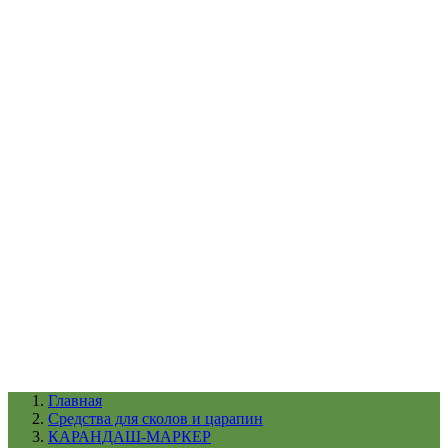
УХОД ЗА ШИНАМИ И ДИСКАМИ
КАТАЛОГ ПО НАЗНАЧЕНИЮ
29
АБРАЗИВЫ
АВТОЭМАЛИ
АНТИГРАВИЙ
АНТИКОРРОЗИЙНЫЕ МАТЕРИАЛЫ
АРМИРУЮЩИЕ
МАТЕРИАЛЫ
АЭРОЗОЛЬНЫЕ МАТЕРИАЛЫ
ВСПОМОГАТЕЛЬНЫЕ МАТЕРИАЛЫ
Ещё (22)
КАТАЛОГ ПО ПРОИЗВОДИТЕЛЮ
68
3М
A1
ANEST IWATA
APP
Arnezi
ARTON
ASTROhim
Ещё (61)
Главная
Cредства для сколов и царапин
КАРАНДАШ-МАРКЕР