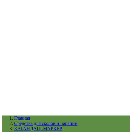
УХОД ЗА ШИНАМИ И ДИСКАМИ
КАТАЛОГ ПО НАЗНАЧЕНИЮ
29
АБРАЗИВЫ
АВТОЭМАЛИ
АНТИГРАВИЙ
АНТИКОРРОЗИЙНЫЕ МАТЕРИАЛЫ
АРМИРУЮЩИЕ
МАТЕРИАЛЫ
АЭРОЗОЛЬНЫЕ МАТЕРИАЛЫ
ВСПОМОГАТЕЛЬНЫЕ МАТЕРИАЛЫ
Ещё (22)
КАТАЛОГ ПО ПРОИЗВОДИТЕЛЮ
68
3М
A1
ANEST IWATA
APP
Arnezi
ARTON
ASTROhim
Ещё (61)
Главная
Cредства для сколов и царапин
КАРАНДАШ-МАРКЕР