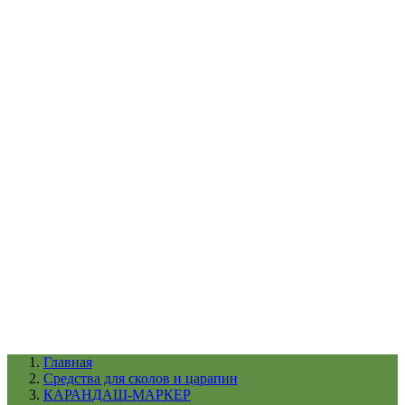
УХОД ЗА ШИНАМИ И ДИСКАМИ
КАТАЛОГ ПО НАЗНАЧЕНИЮ
29
АБРАЗИВЫ
АВТОЭМАЛИ
АНТИГРАВИЙ
АНТИКОРРОЗИЙНЫЕ МАТЕРИАЛЫ
АРМИРУЮЩИЕ
МАТЕРИАЛЫ
АЭРОЗОЛЬНЫЕ МАТЕРИАЛЫ
ВСПОМОГАТЕЛЬНЫЕ МАТЕРИАЛЫ
Ещё (22)
КАТАЛОГ ПО ПРОИЗВОДИТЕЛЮ
68
3М
A1
ANEST IWATA
APP
Arnezi
ARTON
ASTROhim
Ещё (61)
Главная
Cредства для сколов и царапин
КАРАНДАШ-МАРКЕР