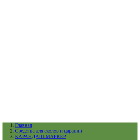
УХОД ЗА ШИНАМИ И ДИСКАМИ
КАТАЛОГ ПО НАЗНАЧЕНИЮ
29
АБРАЗИВЫ
АВТОЭМАЛИ
АНТИГРАВИЙ
АНТИКОРРОЗИЙНЫЕ МАТЕРИАЛЫ
АРМИРУЮЩИЕ
МАТЕРИАЛЫ
АЭРОЗОЛЬНЫЕ МАТЕРИАЛЫ
ВСПОМОГАТЕЛЬНЫЕ МАТЕРИАЛЫ
Ещё (22)
КАТАЛОГ ПО ПРОИЗВОДИТЕЛЮ
68
3М
A1
ANEST IWATA
APP
Arnezi
ARTON
ASTROhim
Ещё (61)
Главная
Cредства для сколов и царапин
КАРАНДАШ-МАРКЕР