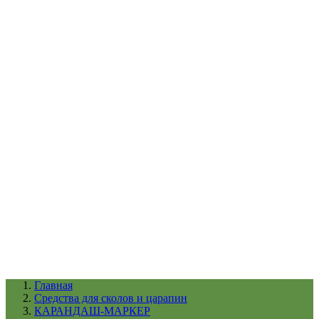
УХОД ЗА ШИНАМИ И ДИСКАМИ
КАТАЛОГ ПО НАЗНАЧЕНИЮ
29
АБРАЗИВЫ
АВТОЭМАЛИ
АНТИГРАВИЙ
АНТИКОРРОЗИЙНЫЕ МАТЕРИАЛЫ
АРМИРУЮЩИЕ
МАТЕРИАЛЫ
АЭРОЗОЛЬНЫЕ МАТЕРИАЛЫ
ВСПОМОГАТЕЛЬНЫЕ МАТЕРИАЛЫ
Ещё (22)
КАТАЛОГ ПО ПРОИЗВОДИТЕЛЮ
68
3М
A1
ANEST IWATA
APP
Arnezi
ARTON
ASTROhim
Ещё (61)
Главная
Cредства для сколов и царапин
КАРАНДАШ-МАРКЕР