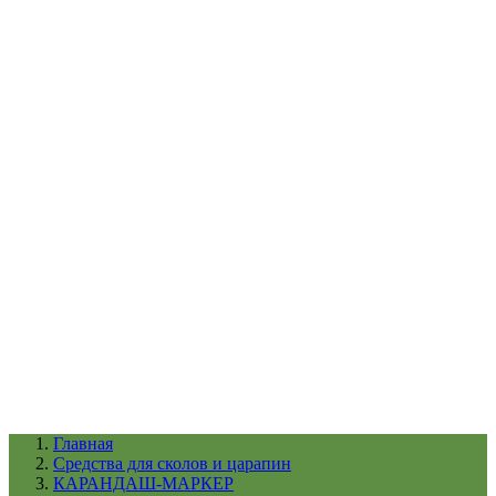
УХОД ЗА ШИНАМИ И ДИСКАМИ
КАТАЛОГ ПО НАЗНАЧЕНИЮ
29
АБРАЗИВЫ
АВТОЭМАЛИ
АНТИГРАВИЙ
АНТИКОРРОЗИЙНЫЕ МАТЕРИАЛЫ
АРМИРУЮЩИЕ
МАТЕРИАЛЫ
АЭРОЗОЛЬНЫЕ МАТЕРИАЛЫ
ВСПОМОГАТЕЛЬНЫЕ МАТЕРИАЛЫ
Ещё (22)
КАТАЛОГ ПО ПРОИЗВОДИТЕЛЮ
68
3М
A1
ANEST IWATA
APP
Arnezi
ARTON
ASTROhim
Ещё (61)
Главная
Cредства для сколов и царапин
КАРАНДАШ-МАРКЕР