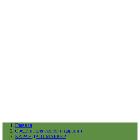
УХОД ЗА ШИНАМИ И ДИСКАМИ
КАТАЛОГ ПО НАЗНАЧЕНИЮ
29
АБРАЗИВЫ
АВТОЭМАЛИ
АНТИГРАВИЙ
АНТИКОРРОЗИЙНЫЕ МАТЕРИАЛЫ
АРМИРУЮЩИЕ
МАТЕРИАЛЫ
АЭРОЗОЛЬНЫЕ МАТЕРИАЛЫ
ВСПОМОГАТЕЛЬНЫЕ МАТЕРИАЛЫ
Ещё (22)
КАТАЛОГ ПО ПРОИЗВОДИТЕЛЮ
68
3М
A1
ANEST IWATA
APP
Arnezi
ARTON
ASTROhim
Ещё (61)
Главная
Cредства для сколов и царапин
КАРАНДАШ-МАРКЕР