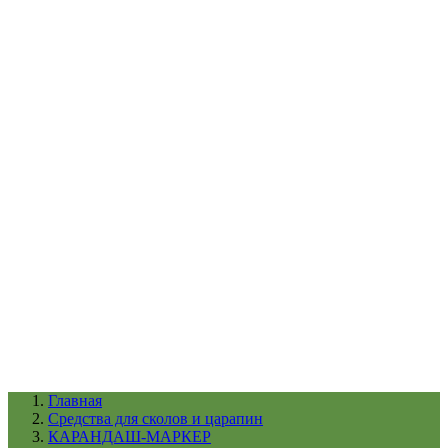
УХОД ЗА ШИНАМИ И ДИСКАМИ
КАТАЛОГ ПО НАЗНАЧЕНИЮ
29
АБРАЗИВЫ
АВТОЭМАЛИ
АНТИГРАВИЙ
АНТИКОРРОЗИЙНЫЕ МАТЕРИАЛЫ
АРМИРУЮЩИЕ
МАТЕРИАЛЫ
АЭРОЗОЛЬНЫЕ МАТЕРИАЛЫ
ВСПОМОГАТЕЛЬНЫЕ МАТЕРИАЛЫ
Ещё (22)
КАТАЛОГ ПО ПРОИЗВОДИТЕЛЮ
68
3М
A1
ANEST IWATA
APP
Arnezi
ARTON
ASTROhim
Ещё (61)
Главная
Cредства для сколов и царапин
КАРАНДАШ-МАРКЕР