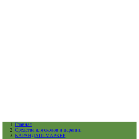
УХОД ЗА ШИНАМИ И ДИСКАМИ
КАТАЛОГ ПО НАЗНАЧЕНИЮ
29
АБРАЗИВЫ
АВТОЭМАЛИ
АНТИГРАВИЙ
АНТИКОРРОЗИЙНЫЕ МАТЕРИАЛЫ
АРМИРУЮЩИЕ
МАТЕРИАЛЫ
АЭРОЗОЛЬНЫЕ МАТЕРИАЛЫ
ВСПОМОГАТЕЛЬНЫЕ МАТЕРИАЛЫ
Ещё (22)
КАТАЛОГ ПО ПРОИЗВОДИТЕЛЮ
68
3М
A1
ANEST IWATA
APP
Arnezi
ARTON
ASTROhim
Ещё (61)
Главная
Cредства для сколов и царапин
КАРАНДАШ-МАРКЕР