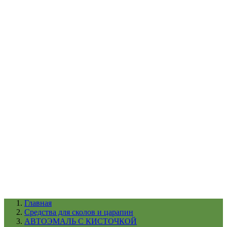
УХОД ЗА ШИНАМИ И ДИСКАМИ
КАТАЛОГ ПО НАЗНАЧЕНИЮ
29
АБРАЗИВЫ
АВТОЭМАЛИ
АНТИГРАВИЙ
АНТИКОРРОЗИЙНЫЕ МАТЕРИАЛЫ
АРМИРУЮЩИЕ
МАТЕРИАЛЫ
АЭРОЗОЛЬНЫЕ МАТЕРИАЛЫ
ВСПОМОГАТЕЛЬНЫЕ МАТЕРИАЛЫ
Ещё (22)
КАТАЛОГ ПО ПРОИЗВОДИТЕЛЮ
68
3М
A1
ANEST IWATA
APP
Arnezi
ARTON
ASTROhim
Ещё (61)
Главная
Cредства для сколов и царапин
АВТОЭМАЛЬ С КИСТОЧКОЙ