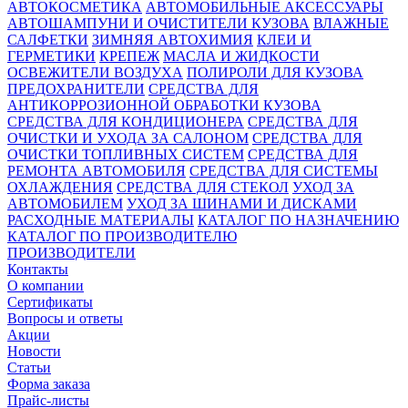
АВТОКОСМЕТИКА
АВТОМОБИЛЬНЫЕ АКСЕССУАРЫ
АВТОШАМПУНИ И ОЧИСТИТЕЛИ КУЗОВА
ВЛАЖНЫЕ
САЛФЕТКИ
ЗИМНЯЯ АВТОХИМИЯ
КЛЕИ И
ГЕРМЕТИКИ
КРЕПЕЖ
МАСЛА И ЖИДКОСТИ
ОСВЕЖИТЕЛИ ВОЗДУХА
ПОЛИРОЛИ ДЛЯ КУЗОВА
ПРЕДОХРАНИТЕЛИ
СРЕДСТВА ДЛЯ
АНТИКОРРОЗИОННОЙ ОБРАБОТКИ КУЗОВА
СРЕДСТВА ДЛЯ КОНДИЦИОНЕРА
СРЕДСТВА ДЛЯ
ОЧИСТКИ И УХОДА ЗА САЛОНОМ
СРЕДСТВА ДЛЯ
ОЧИСТКИ ТОПЛИВНЫХ СИСТЕМ
СРЕДСТВА ДЛЯ
РЕМОНТА АВТОМОБИЛЯ
СРЕДСТВА ДЛЯ СИСТЕМЫ
ОХЛАЖДЕНИЯ
СРЕДСТВА ДЛЯ СТЕКОЛ
УХОД ЗА
АВТОМОБИЛЕМ
УХОД ЗА ШИНАМИ И ДИСКАМИ
РАСХОДНЫЕ МАТЕРИАЛЫ
КАТАЛОГ ПО НАЗНАЧЕНИЮ
КАТАЛОГ ПО ПРОИЗВОДИТЕЛЮ
ПРОИЗВОДИТЕЛИ
Контакты
О компании
Сертификаты
Вопросы и ответы
Акции
Новости
Статьи
Форма заказа
Прайс-листы