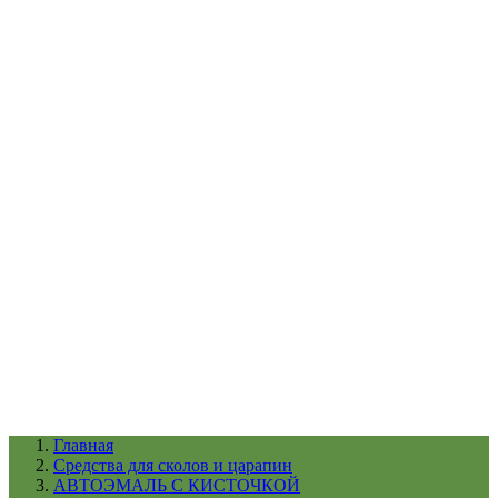
УХОД ЗА ШИНАМИ И ДИСКАМИ
КАТАЛОГ ПО НАЗНАЧЕНИЮ
29
АБРАЗИВЫ
АВТОЭМАЛИ
АНТИГРАВИЙ
АНТИКОРРОЗИЙНЫЕ МАТЕРИАЛЫ
АРМИРУЮЩИЕ
МАТЕРИАЛЫ
АЭРОЗОЛЬНЫЕ МАТЕРИАЛЫ
ВСПОМОГАТЕЛЬНЫЕ МАТЕРИАЛЫ
Ещё (22)
КАТАЛОГ ПО ПРОИЗВОДИТЕЛЮ
68
3М
A1
ANEST IWATA
APP
Arnezi
ARTON
ASTROhim
Ещё (61)
Главная
Cредства для сколов и царапин
АВТОЭМАЛЬ С КИСТОЧКОЙ